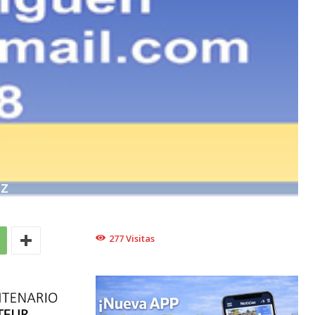
EZ
277
Visitas