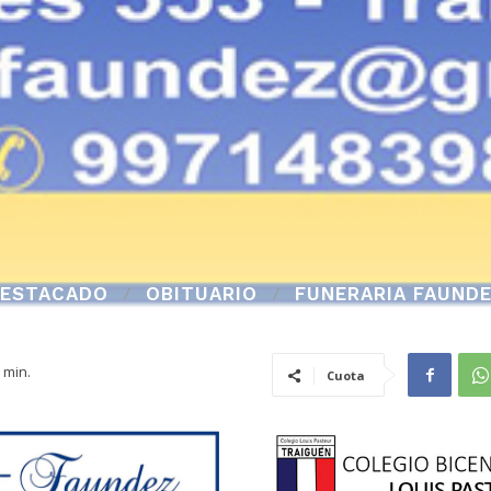
ESTACADO
OBITUARIO
FUNERARIA FAUND
min.
Cuota