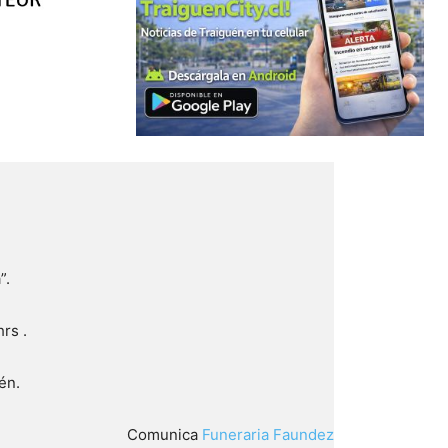
”.
rs .
én.
Comunica
Funeraria Faundez