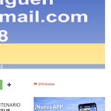
EZ
310
Visitas