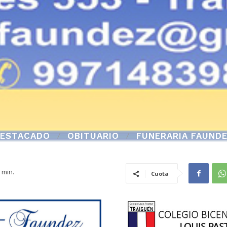
ESTACADO
OBITUARIO
FUNERARIA FAUND
min.
Cuota