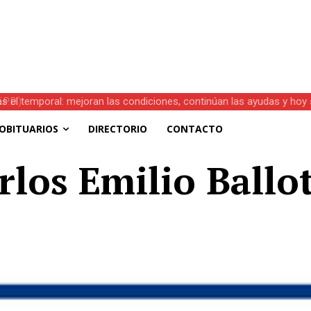
s el temporal: mejoran las condiciones, continúan las ayudas y hoy 
OBITUARIOS
DIRECTORIO
CONTACTO
arlos Emilio Ballo