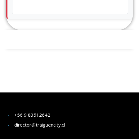
+56 9 83512642
director@traiguencity.cl