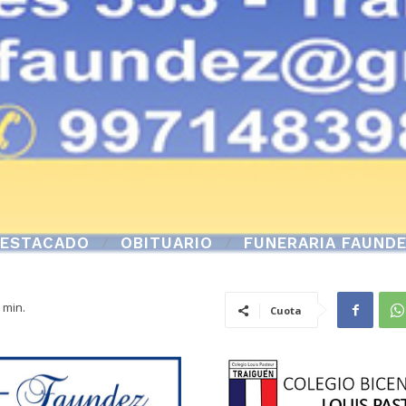
ESTACADO
OBITUARIO
FUNERARIA FAUND
min.
Cuota