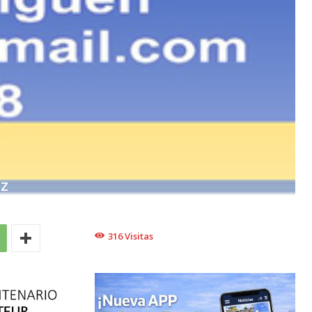
EZ
316
Visitas