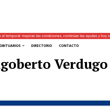
s el temporal: mejoran las condiciones, continúan las ayudas y hoy 
OBITUARIOS
DIRECTORIO
CONTACTO
Dagoberto Verdug