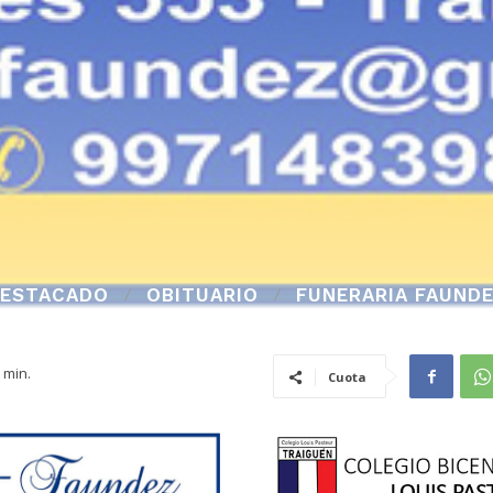
ESTACADO
OBITUARIO
FUNERARIA FAUND
min.
Cuota