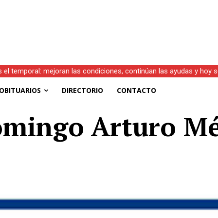
s el temporal: mejoran las condiciones, continúan las ayudas y hoy 
OBITUARIOS
DIRECTORIO
CONTACTO
Domingo Arturo M