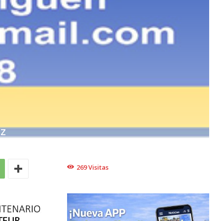
EZ
269
Visitas