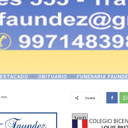
ESTACADO
OBITUARIO
FUNERARIA FAUND
min.
Cuota