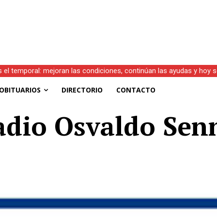
s el temporal: mejoran las condiciones, continúan las ayudas y hoy 
OBITUARIOS
DIRECTORIO
CONTACTO
ladio Osvaldo Sen