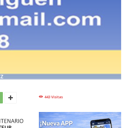
EZ
443
Visitas