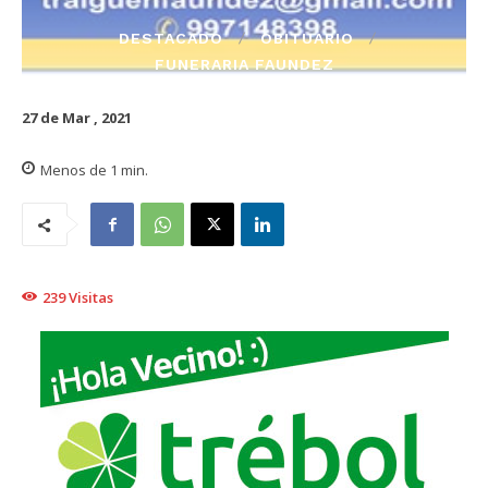
DESTACADO
OBITUARIO
FUNERARIA FAUNDEZ
27 de Mar , 2021
Menos de 1
min.
239
Visitas