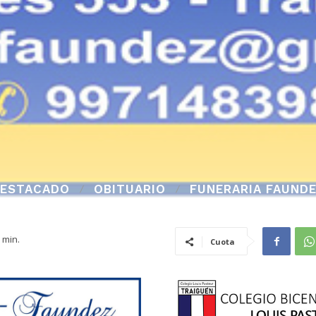
ESTACADO
OBITUARIO
FUNERARIA FAUND
min.
Cuota