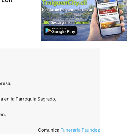
eresa.
sa en la Parroquia Sagrado,
én.
Comunica
Funeraria Faundez