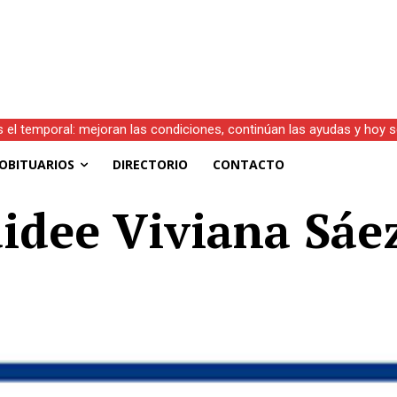
s el temporal: mejoran las condiciones, continúan las ayudas y hoy 
OBITUARIOS
DIRECTORIO
CONTACTO
aidee Viviana Sá