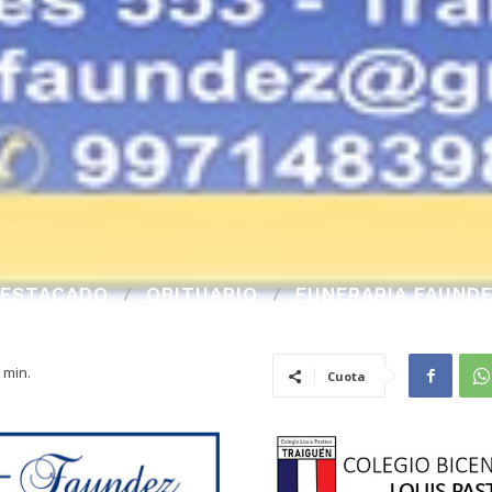
ESTACADO
OBITUARIO
FUNERARIA FAUND
min.
Cuota