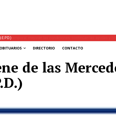
s el temporal: mejoran las condiciones, continúan las ayudas y hoy 
OBITUARIOS
DIRECTORIO
CONTACTO
rene de las Merced
.D.)