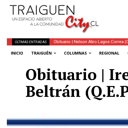
Traiguén consolida su recuperación tra
ÚLTIMAS ENTRADAS
regionales
INICIO
TRAIGUÉN
COLUMNAS
REGIONAL
Obituario | I
Beltrán (Q.E.P