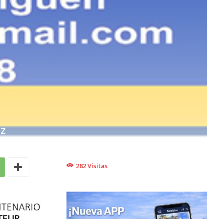
EZ
282
Visitas