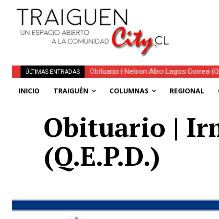
Traiguén consolida su recuperación tra
ÚLTIMAS ENTRADAS
regionales
INICIO
TRAIGUÉN
COLUMNAS
REGIONAL
Obituario | I
(Q.E.P.D.)