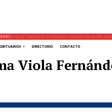
s el temporal: mejoran las condiciones, continúan las ayudas y hoy 
OBITUARIOS
DIRECTORIO
CONTACTO
rma Viola Fernánd