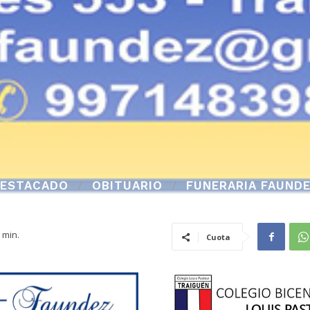
ESTACADO
OBITUARIO
FUNERARIA FAUND
min.
Cuota