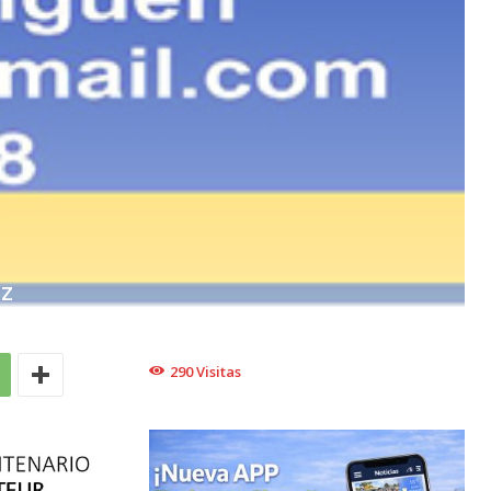
EZ
290
Visitas