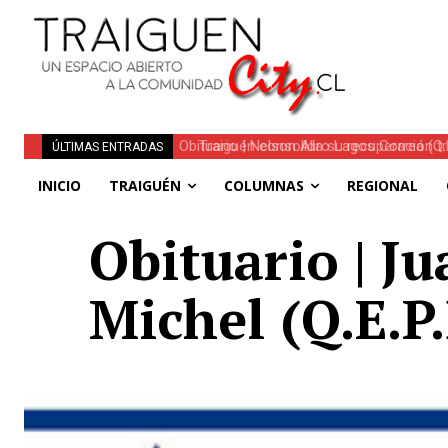
Traiguén consolida su recuperación tra
ÚLTIMAS ENTRADAS
regionales
INICIO
TRAIGUÉN
COLUMNAS
REGIONAL
Obituario | J
Michel (Q.E.P.