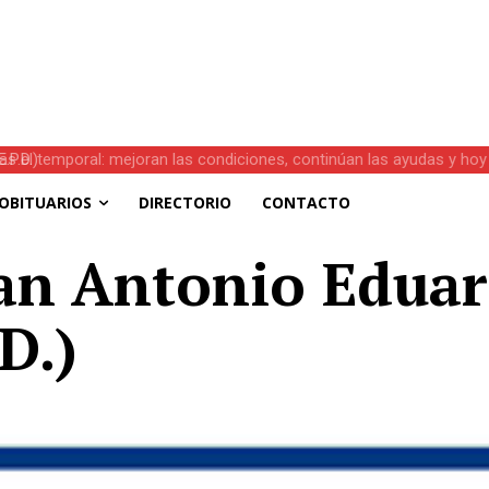
s el temporal: mejoran las condiciones, continúan las ayudas y hoy 
OBITUARIOS
DIRECTORIO
CONTACTO
uan Antonio Edua
D.)