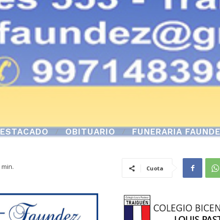
ESTACADO
OBITUARIO
FUNERARIA FAUND
min.
Cuota