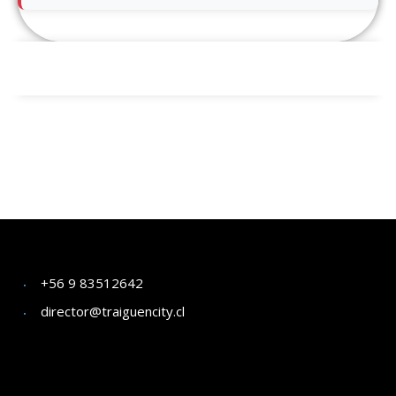
+56 9 83512642
director@traiguencity.cl