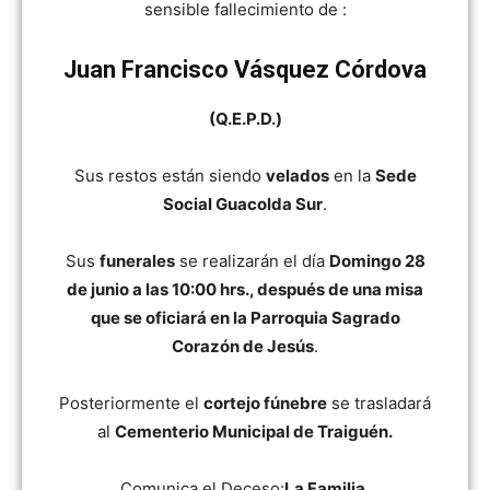
sensible fallecimiento de :
Juan Francisco Vásquez Córdova
(Q.E.P.D.)
Sus restos están siendo
velados
en la
Sede
Social Guacolda Sur
.
Sus
funerales
se realizarán el día
Domingo 28
de junio a las 10:00 hrs., después de una misa
que se oficiará en la Parroquia Sagrado
Corazón de Jesús
.
Posteriormente el
cortejo fúnebre
se trasladará
al
Cementerio Municipal de Traiguén.
Comunica el Deceso:
La Familia.