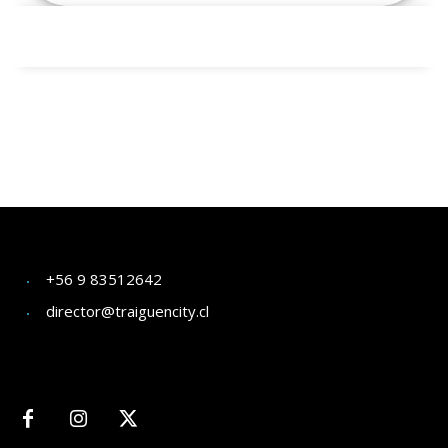
+56 9 83512642
director@traiguencity.cl