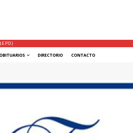
.P.D.)
ras el temporal: mejoran las condiciones, continúan las ayudas y ho
OBITUARIOS
DIRECTORIO
CONTACTO