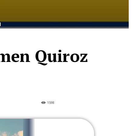
N
rmen Quiroz
1598