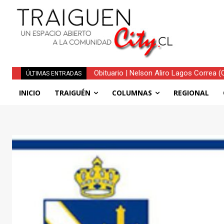
Obituario | Nelson Aliro Lagos Correa (Q.E
Traiguén consolida su recuperación t
ÚLTIMAS ENTRADAS
regionales
INICIO
TRAIGUÉN
COLUMNAS
REGIONAL