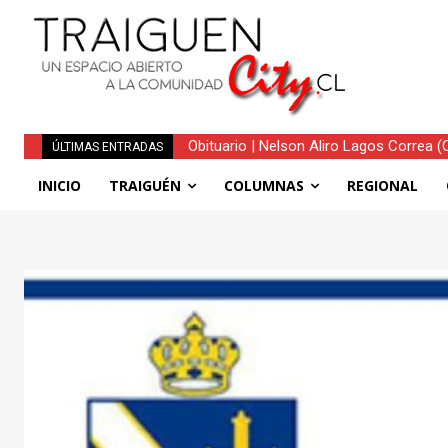
Obituario | Nelson Aliro Lagos Correa (Q.E
Traiguén consolida su recuperación tr
ÚLTIMAS ENTRADAS
regionales
INICIO
TRAIGUÉN
COLUMNAS
REGIONAL