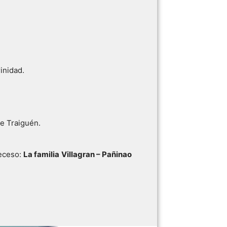
inidad.
de Traiguén.
eceso:
La familia
Villagran – Pañinao