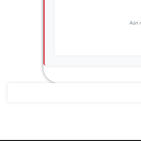
Aún n