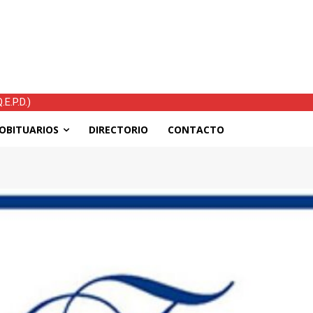
.P.D.)
as el temporal: mejoran las condiciones, continúan las ayudas y ho
OBITUARIOS
DIRECTORIO
CONTACTO