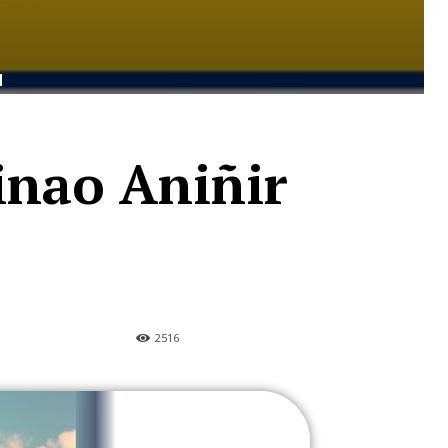
N
inao Aniñir
2516