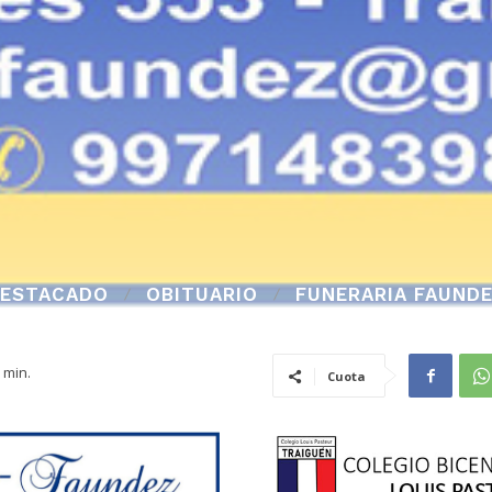
ESTACADO
OBITUARIO
FUNERARIA FAUND
min.
Cuota