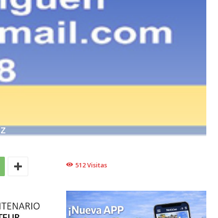
EZ
512
Visitas