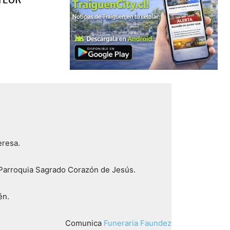
eresa.
 Parroquia Sagrado Corazón de Jesús.
én.
Comunica
Funeraria Faundez