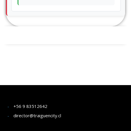
+56 9 83512642
director@traiguencity.cl