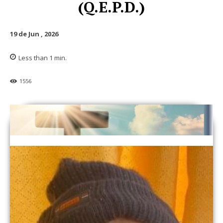
(Q.E.P.D.)
19 de Jun , 2026
Less than 1
min.
1556