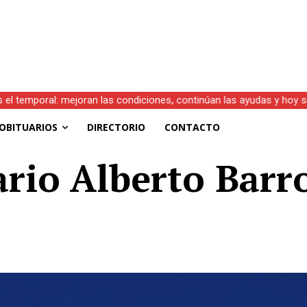
s el temporal: mejoran las condiciones, continúan las ayudas y hoy 
OBITUARIOS
DIRECTORIO
CONTACTO
ario Alberto Barr