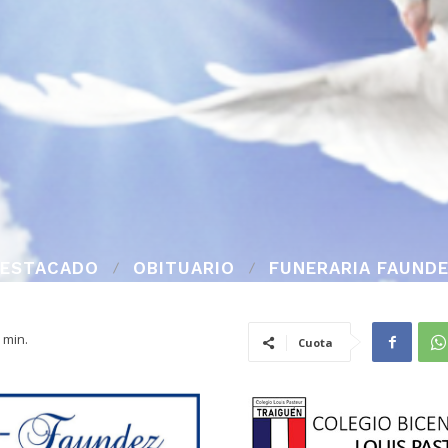
ESTACADO
OBITUARIO
FUNERARIA FAUND
min.
Cuota