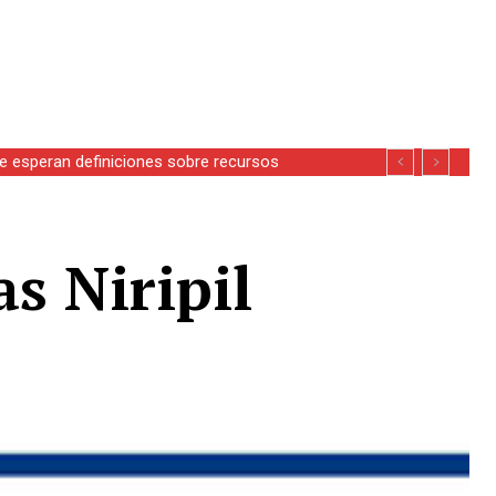
se esperan definiciones sobre recursos
s Niripil