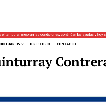
s el temporal: mejoran las condiciones, continúan las ayudas y hoy 
OBITUARIOS
DIRECTORIO
CONTACTO
uinturray Contrera