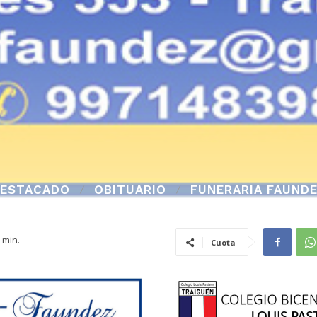
ESTACADO
OBITUARIO
FUNERARIA FAUND
min.
Cuota