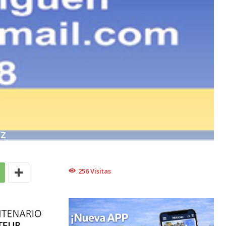
EZ
256
Visitas