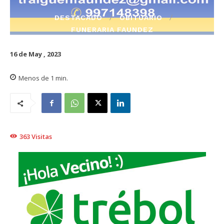
DESTACADO
OBITUARIO
FUNERARIA FAUNDEZ
16 de May , 2023
Menos de 1
min.
363
Visitas