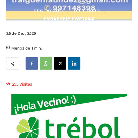
DESTACADO
OBITUARIO
FUNERARIA FAUNDEZ
26 de Dic , 2020
Menos de 1
min.
255
Visitas