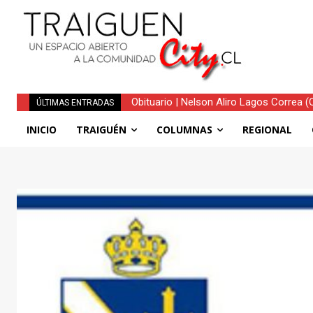
Obituario | Nelson Aliro Lagos Correa (Q.
Traiguén consolida su recuperación 
ÚLTIMAS ENTRADAS
regionales
INICIO
TRAIGUÉN
COLUMNAS
REGIONAL