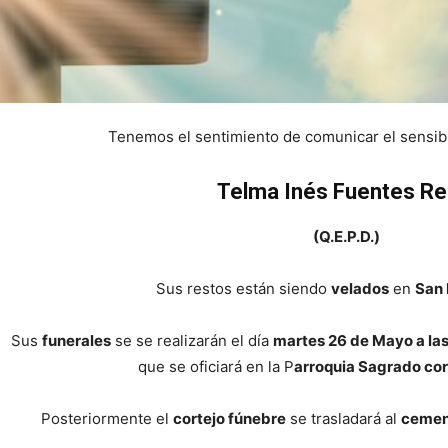
Tenemos el sentimiento de comunicar el sensible
Telma Inés Fuentes Re
(Q.E.P.D.)
Sus restos están siendo
velados
en
San 
Sus
funerales
se se realizarán el día
martes 26 de Mayo a las
que se oficiará en la P
arroquia Sagrado cor
Posteriormente el
cortejo fúnebre
se trasladará al
cement