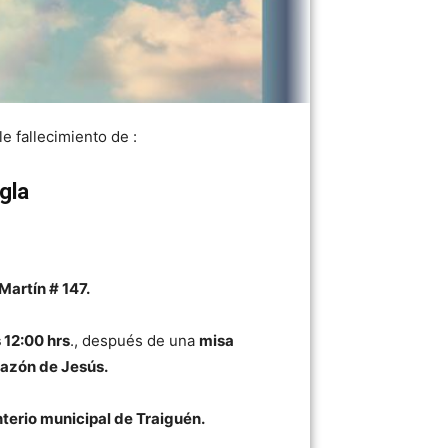
 fallecimiento de :
gla
Martín # 147.
 12:00 hrs
., después de una
misa
azón de Jesús.
erio municipal de Traiguén.