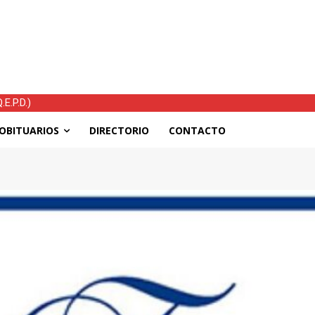
E.P.D.)
tras el temporal: mejoran las condiciones, continúan las ayudas y h
OBITUARIOS
DIRECTORIO
CONTACTO