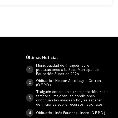
Últimas Noticias
Municipalidad de Traiguén abre
postulaciones a la Beca Municipal de
Educación Superior 2026
Obituario | Nelson Aliro Lagos Correa
(Q.E.P.D.)
Traiguén consolida su recuperación tras el
temporal: mejoran las condiciones,
continúan las ayudas y hoy se esperan
definiciones sobre recursos regionales
Obituario | Inés Faundez Linero (Q.E.P.D.)