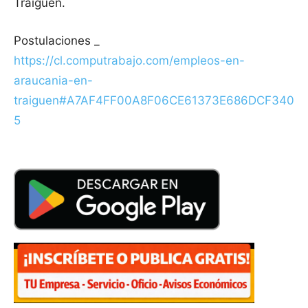
Traiguén.
Postulaciones _
https://cl.computrabajo.com/empleos-en-
araucania-en-
traiguen#A7AF4FF00A8F06CE61373E686DCF340
5