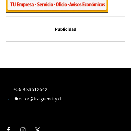
+56 9 83512642
director@traiguencity.cl