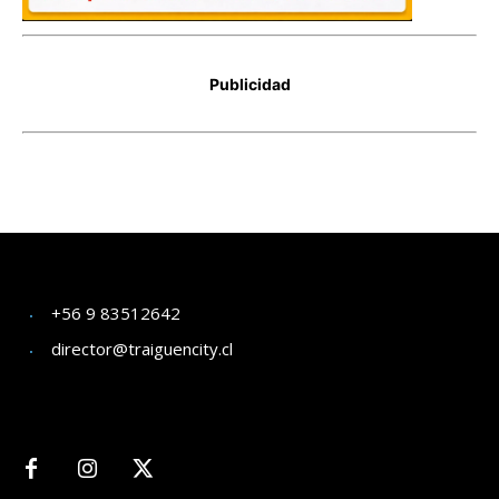
+56 9 83512642
director@traiguencity.cl