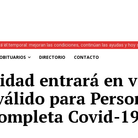
s el temporal: mejoran las condiciones, continúan las ayudas y hoy 
OBITUARIOS
DIRECTORIO
CONTACTO
idad entrará en v
válido para Pers
ompleta Covid-1