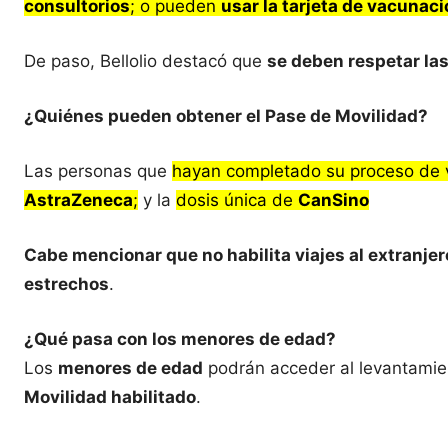
consultorios
; o pueden
usar la tarjeta de vacunaci
De paso, Bellolio destacó que
se deben respetar las
¿Quiénes pueden obtener el Pase de Movilidad?
Las personas que
hayan completado su proceso de v
AstraZeneca
;
y la
dosis única de
CanSino
Cabe mencionar que
no habilita viajes al extranjer
estrechos
.
¿Qué pasa con los menores de edad?
Los
menores de edad
podrán acceder al levantamie
Movilidad habilitado
.