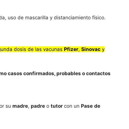
a, uso de mascarilla y distanciamiento físico.
gunda dosis de las vacunas
Pfizer
,
Sinovac
y
mo casos confirmados, probables o contactos
or su
madre
,
padre
o
tutor
con un
Pase
de