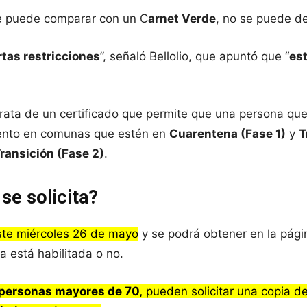
se puede comparar con un C
arnet Verde
, no se puede de
rtas restricciones
”, señaló Bellolio, que apuntó que “
es
trata de un certificado que permite que una persona qu
iento en comunas que estén en
Cuarentena (Fase 1)
y
T
ransición (Fase 2)
.
se solicita?
este miércoles 26 de mayo
y se podrá obtener en la pági
a está habilitada o no.
personas mayores de 70,
pueden solicitar una copia de