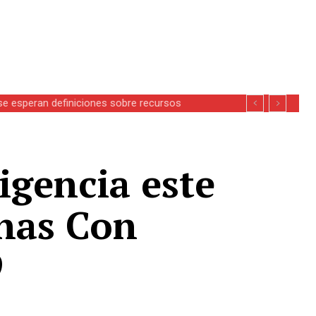
se esperan definiciones sobre recursos
igencia este
onas Con
9