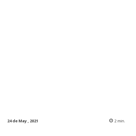
24 de May , 2021
2
min.