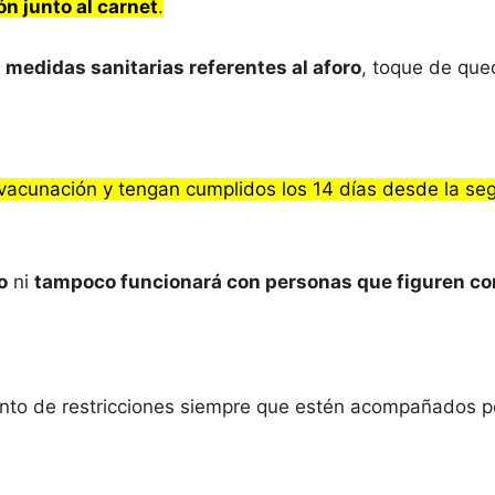
ón junto al carnet
.
 medidas sanitarias referentes al aforo
, toque de qued
acunación y tengan cumplidos los 14 días desde la se
o
ni
tampoco funcionará con personas que figuren co
nto de restricciones siempre que estén acompañados p