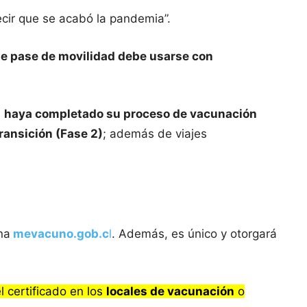
cir que se acabó la pandemia”.
te pase de movilidad debe usarse con
e
haya completado su proceso de vacunación
ransición (Fase 2)
; además de viajes
na
mevacuno.gob.c
l
. Además, es único y otorgará
l certificado en los
locales de vacunación
o