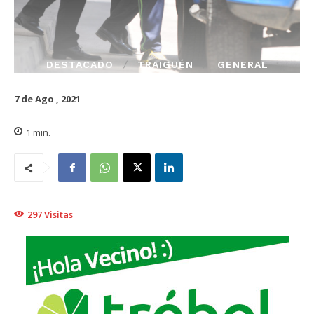
DESTACADO
TRAIGUÉN
GENERAL
7 de Ago , 2021
1
min.
297
Visitas