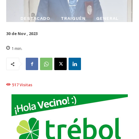
DESTACADO
TRAIGUÉN
GENERAL
30 de Nov , 2023
1
min.
517
Visitas