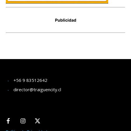
+56 9 83512642
director@traiguencity.cl