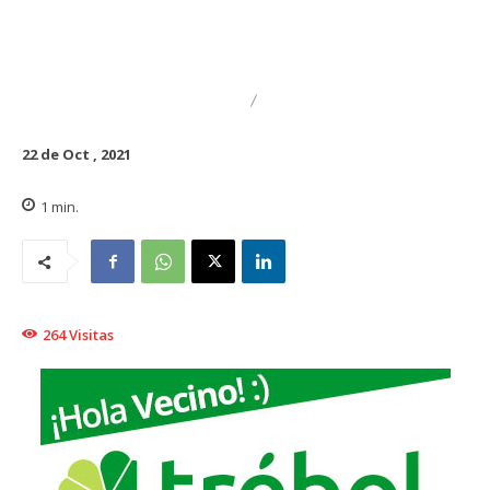
DESTACADO
REGIONAL
22 de Oct , 2021
1
min.
264
Visitas