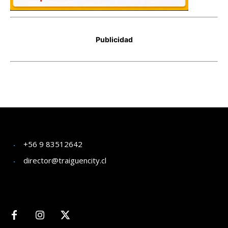
+56 9 83512642
director@traiguencity.cl