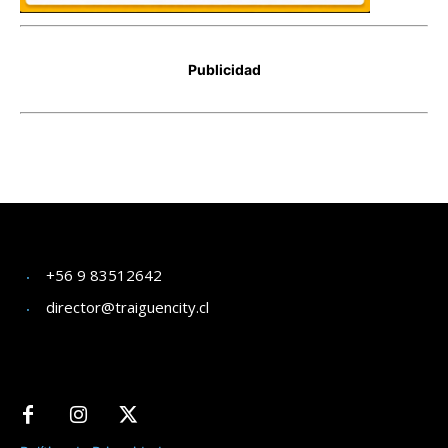
+56 9 83512642
director@traiguencity.cl