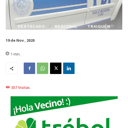
DESTACADO
REGIONAL
TRAIGUÉN
19 de Nov , 2020
1
min.
357
Visitas