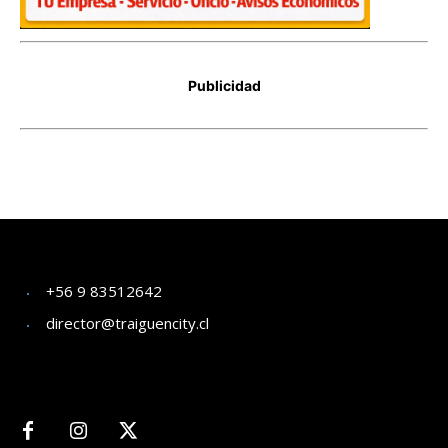
+56 9 83512642
director@traiguencity.cl