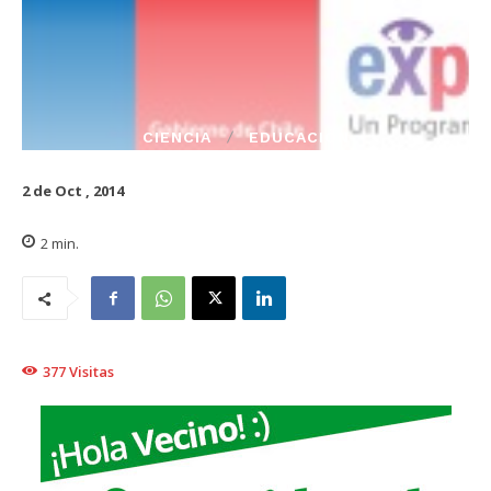
CIENCIA
EDUCACIÓN
2 de Oct , 2014
2
min.
377
Visitas