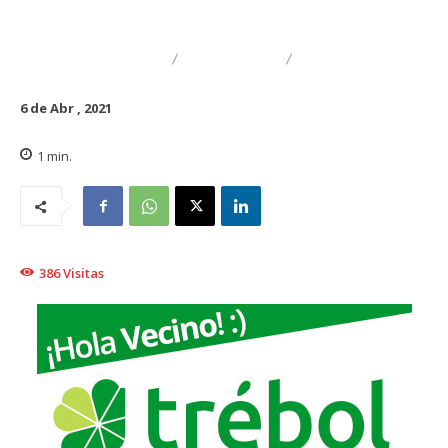
DESTACADO
NACIONAL
TRAIGUÉN
6 de Abr , 2021
1
min.
386
Visitas