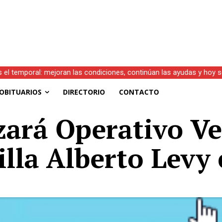
l temporal: mejoran las condiciones, continúan las ayudas y hoy se 
)
OBITUARIOS
DIRECTORIO
CONTACTO
zará Operativo Ve
illa Alberto Levy