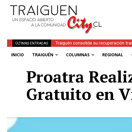
Traiguén consolida su recuperación tras e
Obituario | Inés Faundez Linero (Q.E.P.D.
ÚLTIMAS ENTRADAS
regionales
INICIO
TRAIGUÉN
COLUMNAS
REGIONAL
Proatra Reali
Gratuito en V