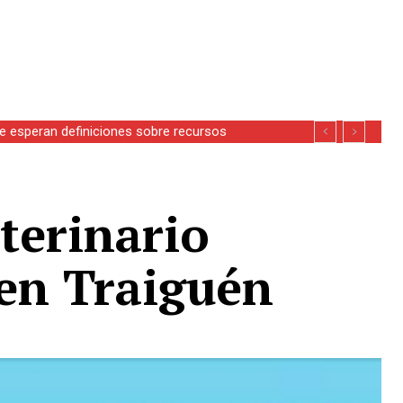
esperan definiciones sobre recursos
terinario
 en Traiguén