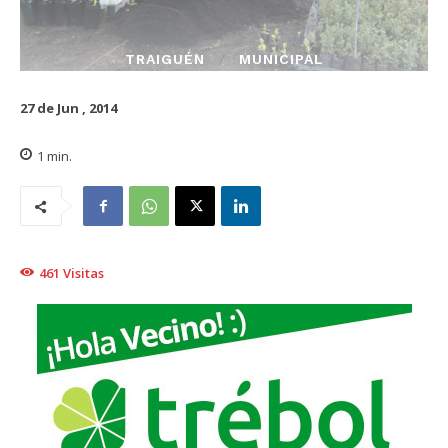
TRAIGUÉN
MUNICIPAL
27 de Jun , 2014
1
min.
461
Visitas