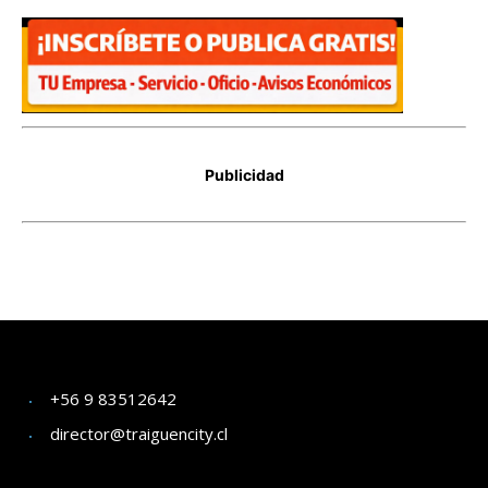
+56 9 83512642
director@traiguencity.cl