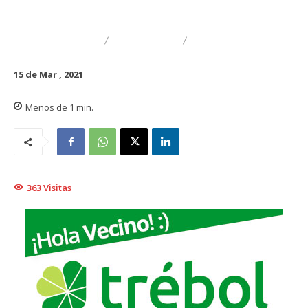
DESTACADO
TRAIGUÉN
ADULTO MAYOR
15 de Mar , 2021
Menos de 1
min.
363
Visitas