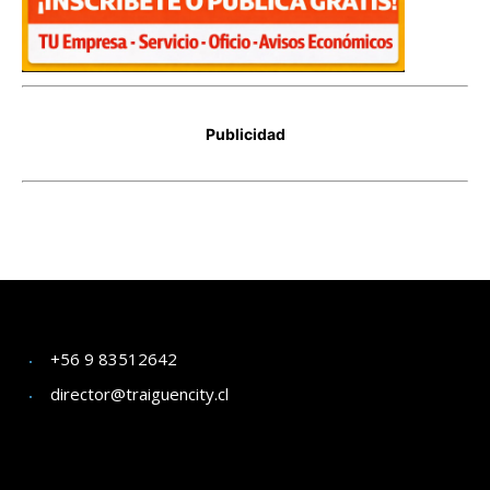
+56 9 83512642
director@traiguencity.cl