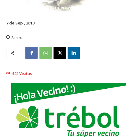
TRAIGUÉN
CULTURA
7 de Sep , 2013
8
min.
442
Visitas