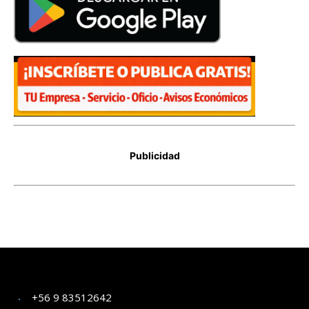
+56 9 83512642