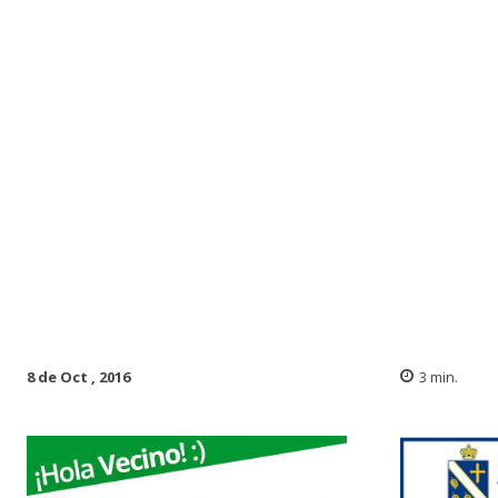
8 de Oct , 2016
3
min.