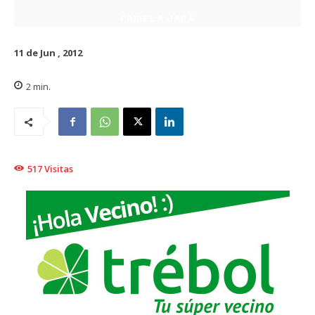
PAMELA JARA
11 de Jun , 2012
2
min.
517
Visitas