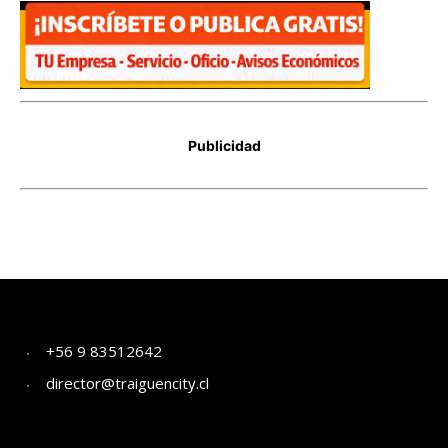
+56 9 83512642
director@traiguencity.cl