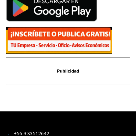
+56 9 83512642