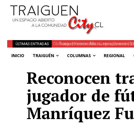
Traiguén consolida su recuperación tra
ÚLTIMAS ENTRADAS
regionales
INICIO
TRAIGUÉN
COLUMNAS
REGIONAL
Reconocen tra
jugador de fú
Manríquez Fu