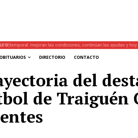
s el temporal: mejoran las condiciones, continúan las ayudas y hoy 
OBITUARIOS
DIRECTORIO
CONTACTO
yectoria del des
tbol de Traiguén 
entes