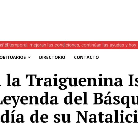
s el temporal: mejoran las condiciones, continúan las ayudas y hoy 
OBITUARIOS
DIRECTORIO
CONTACTO
 la Traiguenina 
Leyenda del Básq
día de su Natalic