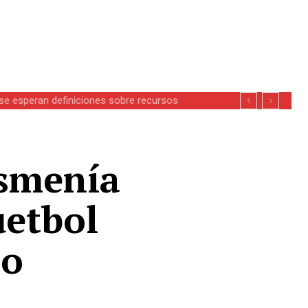
se esperan definiciones sobre recursos
Ismenía
uetbol
io