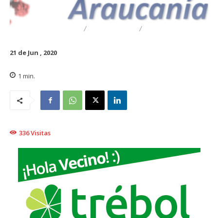
DESTACADO
REGIONAL
TRAIGUÉN
21 de Jun , 2020
1
min.
336
Visitas