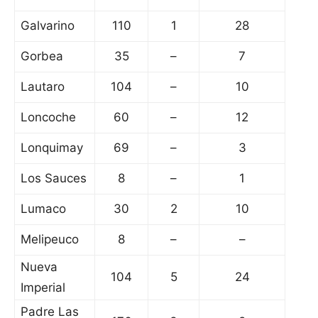
Galvarino
110
1
28
Gorbea
35
–
7
Lautaro
104
–
10
Loncoche
60
–
12
Lonquimay
69
–
3
Los Sauces
8
–
1
Lumaco
30
2
10
Melipeuco
8
–
–
Nueva
104
5
24
Imperial
Padre Las