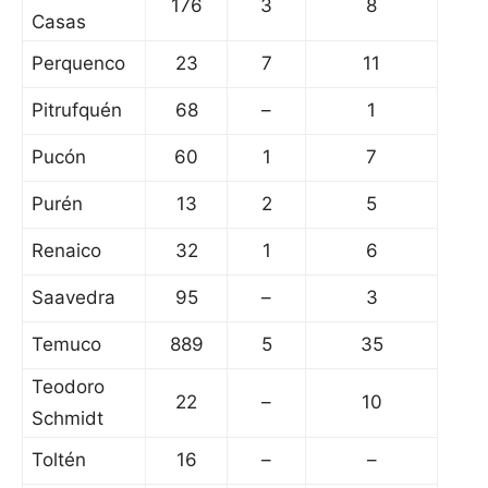
176
3
8
Casas
Perquenco
23
7
11
Pitrufquén
68
–
1
Pucón
60
1
7
Purén
13
2
5
Renaico
32
1
6
Saavedra
95
–
3
Temuco
889
5
35
Teodoro
22
–
10
Schmidt
Toltén
16
–
–