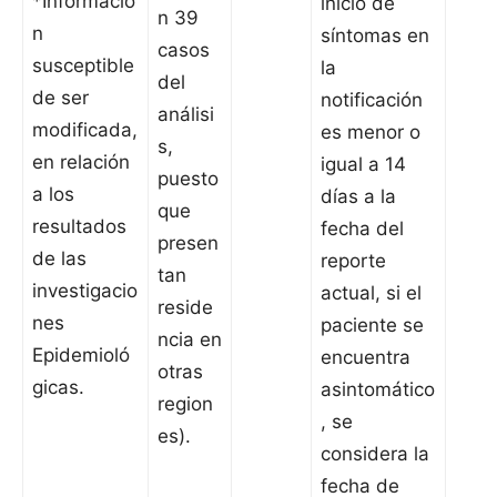
*Informació
inicio de
n 39
n
síntomas en
casos
susceptible
la
del
de ser
notificación
análisi
modificada,
es menor o
s,
en relación
igual a 14
puesto
a los
días a la
que
resultados
fecha del
presen
de las
reporte
tan
investigacio
actual, si el
reside
nes
paciente se
ncia en
Epidemioló
encuentra
otras
gicas.
asintomático
region
, se
es).
considera la
fecha de