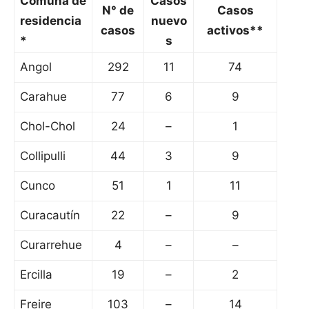
Comuna de
Casos
N° de
Casos
residencia
nuevo
casos
activos**
*
s
Angol
292
11
74
Carahue
77
6
9
Chol-Chol
24
–
1
Collipulli
44
3
9
Cunco
51
1
11
Curacautín
22
–
9
Curarrehue
4
–
–
Ercilla
19
–
2
Freire
103
–
14