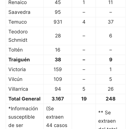
Renaico
45
1
11
Saavedra
95
–
–
Temuco
931
4
37
Teodoro
28
–
6
Schmidt
Toltén
16
–
–
Traiguén
38
–
9
Victoria
159
–
1
Vilcún
109
–
5
Villarrica
94
5
26
Total General
3.167
19
248
*Información
(Se
** Se
susceptible
extraen
extraen
de ser
44 casos