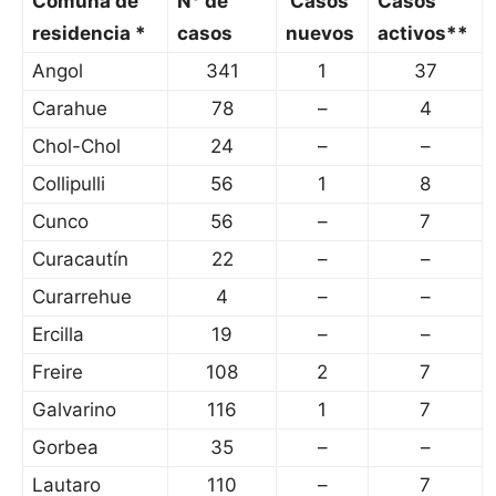
Comuna de
N° de
Casos
Casos
residencia *
casos
nuevos
activos**
Angol
341
1
37
Carahue
78
–
4
Chol-Chol
24
–
–
Collipulli
56
1
8
Cunco
56
–
7
Curacautín
22
–
–
Curarrehue
4
–
–
Ercilla
19
–
–
Freire
108
2
7
Galvarino
116
1
7
Gorbea
35
–
–
Lautaro
110
–
7