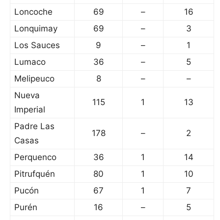
Loncoche
69
–
16
Lonquimay
69
–
3
Los Sauces
9
–
1
Lumaco
36
–
5
Melipeuco
8
–
–
Nueva
115
1
13
Imperial
Padre Las
178
–
2
Casas
Perquenco
36
1
14
Pitrufquén
80
1
10
Pucón
67
1
7
Purén
16
–
5