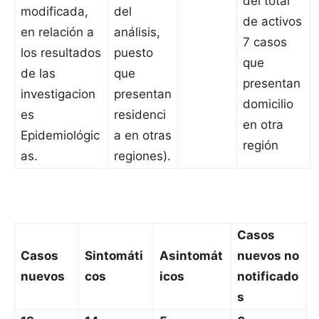
del total
modificada,
del
de activos
en relación a
análisis,
7 casos
los resultados
puesto
que
de las
que
presentan
investigacion
presentan
domicilio
es
residenci
en otra
Epidemiológic
a en otras
región
as.
regiones).
Casos
Casos
Sintomáti
Asintomát
nuevos no
nuevos
cos
icos
notificado
s