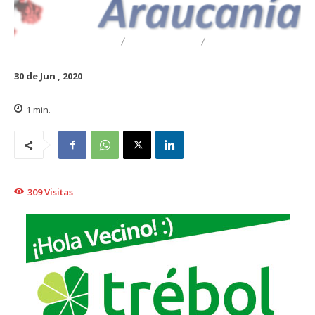
DESTACADO
REGIONAL
TRAIGUÉN
30 de Jun , 2020
1
min.
309
Visitas