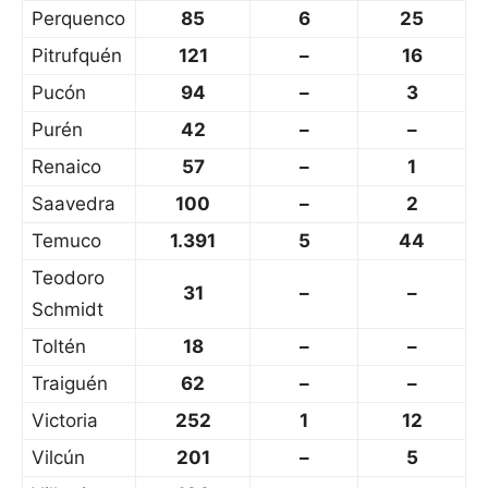
Perquenco
85
6
25
Pitrufquén
121
–
16
Pucón
94
–
3
Purén
42
–
–
Renaico
57
–
1
Saavedra
100
–
2
Temuco
1.391
5
44
Teodoro
31
–
–
Schmidt
Toltén
18
–
–
Traiguén
62
–
–
Victoria
252
1
12
Vilcún
201
–
5