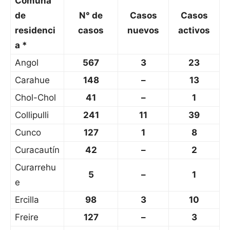
Comuna
de
N° de
Casos
Casos
residenci
casos
nuevos
activos
a *
Angol
567
3
23
Carahue
148
–
13
Chol-Chol
41
–
1
Collipulli
241
11
39
Cunco
127
1
8
Curacautín
42
–
2
Curarrehu
5
–
1
e
Ercilla
98
3
10
Freire
127
–
3