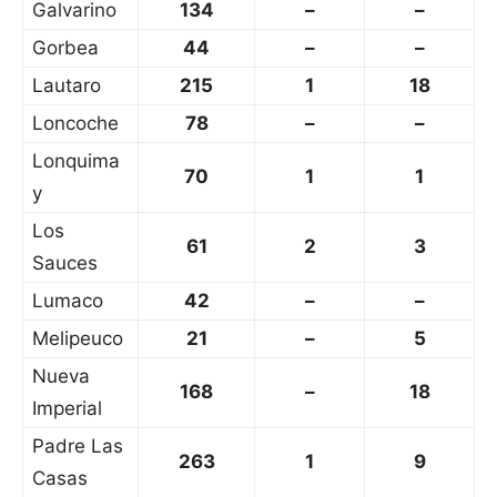
Galvarino
134
–
–
Gorbea
44
–
–
Lautaro
215
1
18
Loncoche
78
–
–
Lonquima
70
1
1
y
Los
61
2
3
Sauces
Lumaco
42
–
–
Melipeuco
21
–
5
Nueva
168
–
18
Imperial
Padre Las
263
1
9
Casas