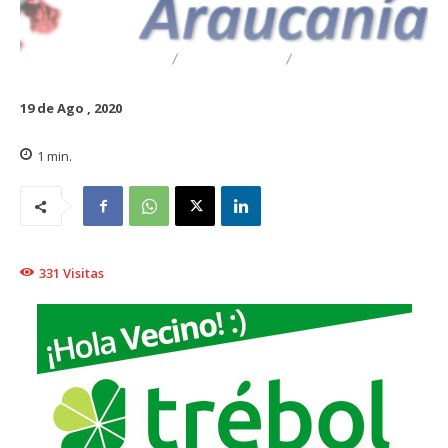
DESTACADO
REGIONAL
TRAIGUÉN
19 de Ago , 2020
1
min.
331
Visitas