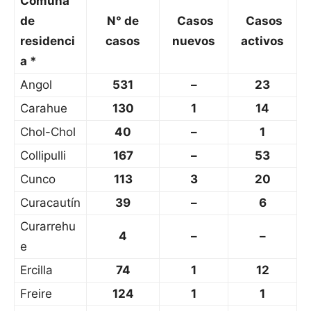
Comuna
de
N° de
Casos
Casos
residenci
casos
nuevos
activos
a *
Angol
531
–
23
Carahue
130
1
14
Chol-Chol
40
–
1
Collipulli
167
–
53
Cunco
113
3
20
Curacautín
39
–
6
Curarrehu
4
–
–
e
Ercilla
74
1
12
Freire
124
1
1