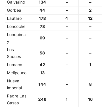
Galvarino
134
–
–
Gorbea
44
–
2
Lautaro
178
4
12
Loncoche
78
–
–
Lonquima
69
–
–
y
Los
58
–
–
Sauces
Lumaco
42
–
1
Melipeuco
13
–
–
Nueva
144
–
8
Imperial
Padre Las
246
1
16
Casas