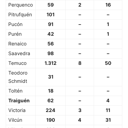
Perquenco
59
2
16
Pitrufquén
101
–
–
Pucón
91
–
1
Purén
42
–
1
Renaico
56
–
–
Saavedra
98
–
–
Temuco
1.312
8
50
Teodoro
31
–
–
Schmidt
Toltén
18
–
–
Traiguén
62
–
4
Victoria
224
3
11
Vilcún
190
4
31