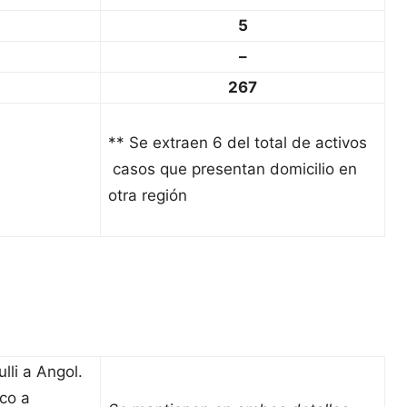
5
–
267
** Se extraen 6 del total de activos
casos que presentan domicilio en
otra región
lli a Angol.
co a