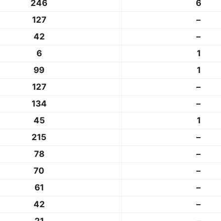
246
6
127
–
42
–
6
1
99
1
127
–
134
–
45
1
215
–
78
–
70
–
61
–
42
–